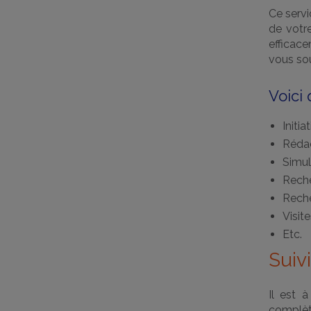
Ce servi
de votr
efficace
vous so
Voici
Initia
Rédac
Simul
Reche
Reche
Visit
Etc.
Suiv
Il est à
complèt