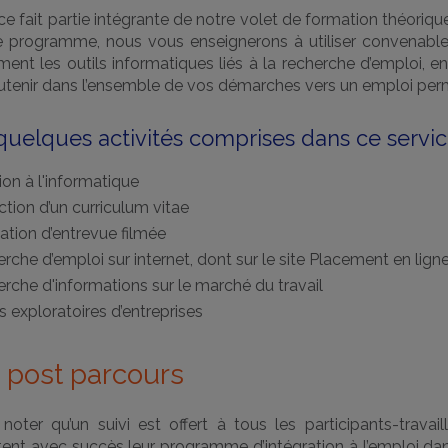
ce fait partie intégrante de notre volet de formation théorique.
e programme, nous vous enseignerons à utiliser convenabl
ment les outils informatiques liés à la recherche d’emploi, e
utenir dans l’ensemble de vos démarches vers un emploi per
 quelques activités comprises dans ce servic
tion à l'informatique
tion d’un curriculum vitae
ation d’entrevue filmée
rche d’emploi sur internet, dont sur le site Placement en lign
rche d'informations sur le marché du travail
es exploratoires d’entreprises
i post parcours
 noter qu’un suivi est offert à tous les participants-travail
ent avec succès leur programme d’intégration à l’emploi dan