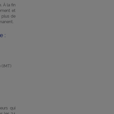
 À la fin
ement et
n plus de
manent.
e :
e (IMT)
leurs qui
s les 24