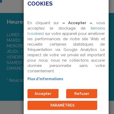
COOKIES
Heures d'ouverture :
En cliquant sur
« Accepter »
, vous
acceptez le stockage de
témoins
(cookies)
sur votre appareil pour améliorer
LUNDI : 7 h 50 à 16 h 00
les performances de notre site Web et
MARDI : 7 h 50 à 16 h 00
recueillir certaines statistiques de
MERCREDI : 7 h 50 à 16 h 00
fréquentation via Google Analytics. Le
JEUDI : 7 h 50 à 16 h 00
respect de votre vie privée est important
VENDREDI : 7 h 50 à 12 h 00
pour nous, nous ne collectons aucune
SAMEDI : Fermé
donnée personnelle sans votre
DIMANCHE : Fermé
consentement.
Plus d'informations
* Nous sommes fermés les jours fériés.
Accepter
Refuser
PARAMÈTRES