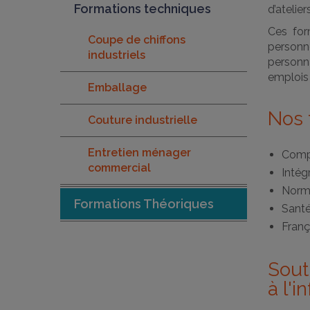
Formations techniques
d’atelie
Ces for
Coupe de chiffons
personn
industriels
personna
emplois
Emballage
Nos 
Couture industrielle
Entretien ménager
Comp
commercial
Intég
Norme
Formations Théoriques
Santé
Franç
Sout
à l'