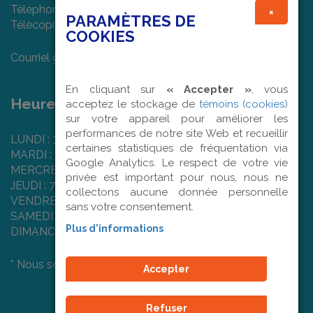
Téléphone : (450) 682-7474
×
PARAMÈTRES DE
Télécopieur : (450) 978-1022
COOKIES
Courriel général :
info@textilart.ca
En cliquant sur
« Accepter »
, vous
Heures d'ouverture :
acceptez le stockage de
témoins (cookies)
sur votre appareil pour améliorer les
performances de notre site Web et recueillir
LUNDI : 7 h 50 à 16 h 00
certaines statistiques de fréquentation via
MARDI : 7 h 50 à 16 h 00
Google Analytics. Le respect de votre vie
MERCREDI : 7 h 50 à 16 h 00
privée est important pour nous, nous ne
JEUDI : 7 h 50 à 16 h 00
collectons aucune donnée personnelle
VENDREDI : 7 h 50 à 12 h 00
sans votre consentement.
SAMEDI : Fermé
Plus d'informations
DIMANCHE : Fermé
* Nous sommes fermés les jours fériés.
Accepter
Refuser