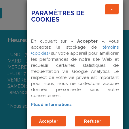
×
PARAMÈTRES DE
COOKIES
Heures d'ouverture :
En cliquant sur
« Accepter »
, vous
acceptez le stockage de
témoins
(cookies)
sur votre appareil pour améliorer
LUNDI : 7 h 50 à 16 h 00
les performances de notre site Web et
MARDI : 7 h 50 à 16 h 00
recueillir certaines statistiques de
MERCREDI : 7 h 50 à 16 h 00
fréquentation via Google Analytics. Le
JEUDI : 7 h 50 à 16 h 00
respect de votre vie privée est important
VENDREDI : 7 h 50 à 12 h 00
pour nous, nous ne collectons aucune
SAMEDI : Fermé
donnée personnelle sans votre
DIMANCHE : Fermé
consentement.
Plus d'informations
* Nous sommes fermés les jours fériés.
Accepter
Refuser