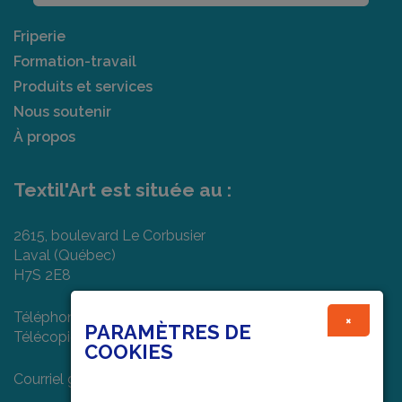
Friperie
Formation-travail
Produits et services
Nous soutenir
À propos
Textil'Art est située au :
2615, boulevard Le Corbusier
Laval (Québec)
H7S 2E8
Téléphone : (450) 682-7474
×
PARAMÈTRES DE
Télécopieur : (450) 978-1022
COOKIES
Courriel général :
info@textilart.ca