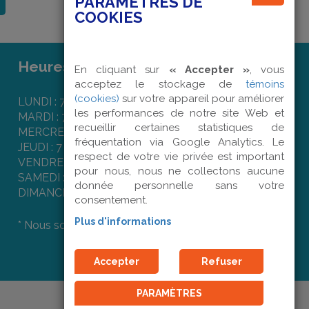
PARAMÈTRES DE
COOKIES
Heures d'ouverture :
En cliquant sur
« Accepter »
, vous
acceptez le stockage de
témoins
(cookies)
sur votre appareil pour améliorer
LUNDI : 7 h 50 à 16 h 00
les performances de notre site Web et
MARDI : 7 h 50 à 16 h 00
recueillir certaines statistiques de
MERCREDI : 7 h 50 à 16 h 00
fréquentation via Google Analytics. Le
JEUDI : 7 h 50 à 16 h 00
respect de votre vie privée est important
VENDREDI : 7 h 50 à 12 h 00
pour nous, nous ne collectons aucune
SAMEDI : Fermé
donnée personnelle sans votre
DIMANCHE : Fermé
consentement.
Plus d'informations
* Nous sommes fermés les jours fériés.
Accepter
Refuser
PARAMÈTRES