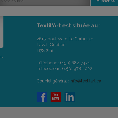
M'inscrire
Textil'Art est située au :
2615, boulevard Le Corbusier
Laval (Québec)
H7S 2E8
il
Téléphone : (450) 682-7474
Télécopieur : (450) 978-1022
Courriel général :
info@textilart.ca