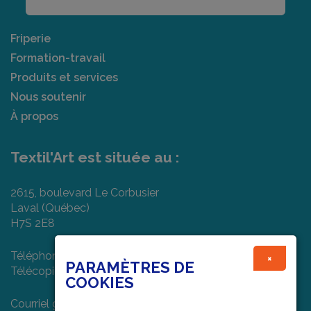
Friperie
Formation-travail
Produits et services
Nous soutenir
À propos
Textil'Art est située au :
2615, boulevard Le Corbusier
Laval (Québec)
H7S 2E8
Téléphone : (450) 682-7474
×
PARAMÈTRES DE
Télécopieur : (450) 978-1022
COOKIES
Courriel général :
info@textilart.ca