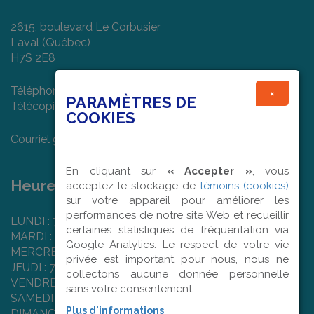
2615, boulevard Le Corbusier
Laval (Québec)
H7S 2E8
Téléphone : (450) 682-7474
×
PARAMÈTRES DE
Télécopieur : (450) 978-1022
COOKIES
Courriel général :
info@textilart.ca
En cliquant sur
« Accepter »
, vous
Heures d'ouverture :
acceptez le stockage de
témoins (cookies)
sur votre appareil pour améliorer les
performances de notre site Web et recueillir
LUNDI : 7 h 50 à 16 h 00
certaines statistiques de fréquentation via
MARDI : 7 h 50 à 16 h 00
Google Analytics. Le respect de votre vie
MERCREDI : 7 h 50 à 16 h 00
privée est important pour nous, nous ne
JEUDI : 7 h 50 à 16 h 00
collectons aucune donnée personnelle
VENDREDI : 7 h 50 à 12 h 00
sans votre consentement.
SAMEDI : Fermé
Plus d'informations
DIMANCHE : Fermé