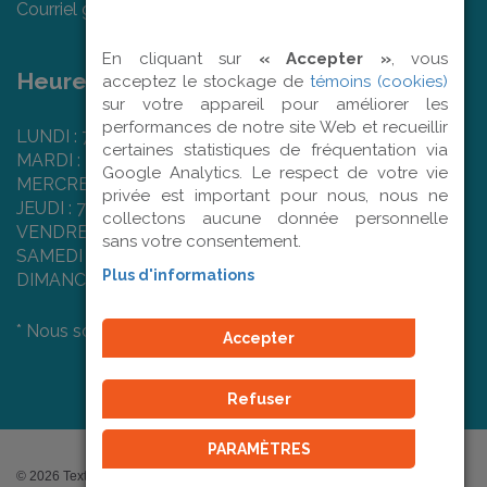
Courriel général :
info@textilart.ca
En cliquant sur
« Accepter »
, vous
Heures d'ouverture :
acceptez le stockage de
témoins (cookies)
sur votre appareil pour améliorer les
performances de notre site Web et recueillir
LUNDI : 7 h 50 à 16 h 00
certaines statistiques de fréquentation via
MARDI : 7 h 50 à 16 h 00
Google Analytics. Le respect de votre vie
MERCREDI : 7 h 50 à 16 h 00
privée est important pour nous, nous ne
JEUDI : 7 h 50 à 16 h 00
collectons aucune donnée personnelle
VENDREDI : 7 h 50 à 12 h 00
sans votre consentement.
SAMEDI : Fermé
Plus d'informations
DIMANCHE : Fermé
* Nous sommes fermés les jours fériés.
Accepter
Refuser
PARAMÈTRES
© 2026 Textil'Art | Tous droits réservés. - Conception Web :
ViGlob