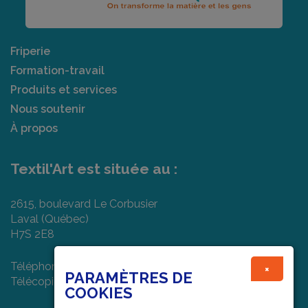
Friperie
Formation-travail
Produits et services
Nous soutenir
À propos
Textil'Art est située au :
2615, boulevard Le Corbusier
Laval (Québec)
H7S 2E8
Téléphone : (450) 682-7474
×
PARAMÈTRES DE
Télécopieur : (450) 978-1022
COOKIES