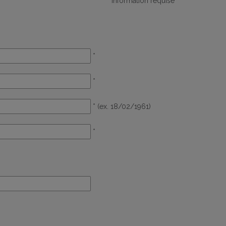
* Information requise
*
*
* (ex. 18/02/1961)
*