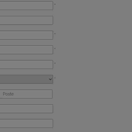
*
*
*
*
*