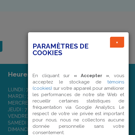
×
PARAMÈTRES DE
COOKIES
Heures d'ouverture :
En cliquant sur
« Accepter »
, vous
acceptez le stockage de
témoins
(cookies)
sur votre appareil pour améliorer
LUNDI : 7 h 50 à 16 h 00
les performances de notre site Web et
MARDI : 7 h 50 à 16 h 00
recueillir certaines statistiques de
MERCREDI : 7 h 50 à 16 h 00
fréquentation via Google Analytics. Le
JEUDI : 7 h 50 à 16 h 00
respect de votre vie privée est important
VENDREDI : 7 h 50 à 12 h 00
pour nous, nous ne collectons aucune
SAMEDI : Fermé
donnée personnelle sans votre
DIMANCHE : Fermé
consentement.