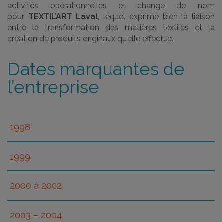
activités opérationnelles et change de nom
pour
TEXTIL’ART Laval
, lequel exprime bien la liaison
entre la transformation des matières textiles et la
création de produits originaux qu’elle effectue.
Dates marquantes de
l’entreprise
1998
Obtention du premier financement et des lettres
1999
patentes
Accueil des premiers participants-travailleurs
L’entreprise-école s’agrandit : déménagement
2000 à 2002
dans de nouveaux locaux de 10 899 pieds carrés
Inauguration des premiers locaux de 4 987 pieds
carrés
Ouverture du magasin Fringuez-vous!
Signature du premier contrat d’exportation des
2003 – 2004
surplus de friperie en Afrique