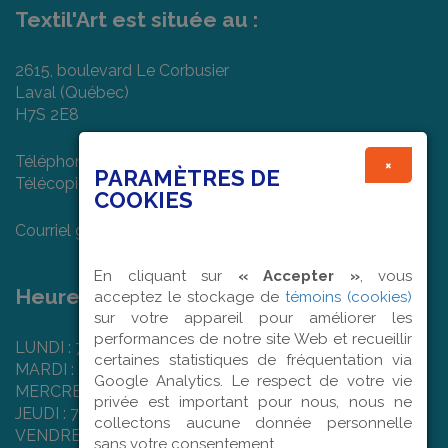
Textil'Art est située au :
2615, boulevard Le Corbusier
Laval (Québec)
H7S 2E8
Téléphone : (450) 682-7474
×
PARAMÈTRES DE
Télécopieur : (450) 978-1022
COOKIES
Courriel général :
info@textilart.ca
En cliquant sur
« Accepter »
, vous
Heures d'ouverture :
acceptez le stockage de
témoins (cookies)
sur votre appareil pour améliorer les
performances de notre site Web et recueillir
LUNDI : 7 h 50 à 16 h 00
certaines statistiques de fréquentation via
MARDI : 7 h 50 à 16 h 00
Google Analytics. Le respect de votre vie
MERCREDI : 7 h 50 à 16 h 00
privée est important pour nous, nous ne
JEUDI : 7 h 50 à 16 h 00
collectons aucune donnée personnelle
VENDREDI : 7 h 50 à 12 h 00
sans votre consentement.