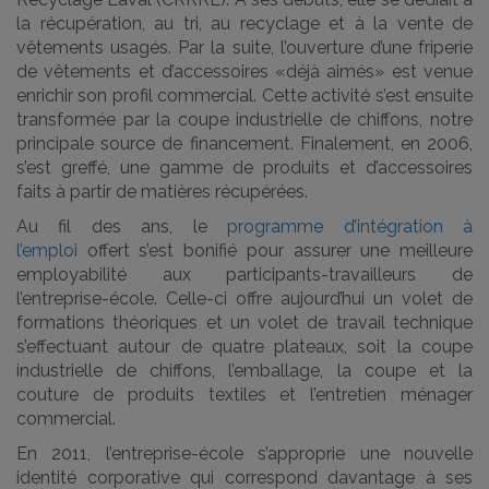
la récupération, au tri, au recyclage et à la vente de
vêtements usagés. Par la suite, l’ouverture d’une friperie
de vêtements et d’accessoires «déjà aimés» est venue
enrichir son profil commercial. Cette activité s’est ensuite
transformée par la coupe industrielle de chiffons, notre
principale source de financement. Finalement, en 2006,
s’est greffé
, une gamme de produits et d’accessoires
faits à partir de matières récupérées.
Au fil des ans, le
programme d’intégration à
l’emploi
offert s’est bonifié pour assurer une meilleure
employabilité aux participants-travailleurs de
l’entreprise-école. Celle-ci offre aujourd’hui un volet de
formations théoriques et un volet de travail technique
s’effectuant autour de quatre plateaux, soit la coupe
industrielle de chiffons, l’emballage, la coupe et la
couture de produits textiles et l’entretien ménager
commercial.
En 2011, l’entreprise-école s’approprie une nouvelle
identité corporative qui correspond davantage à ses