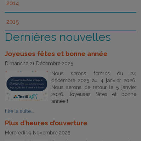
Partenariat avec CSMO Textile et CSDL
2014
Participation au PARKing Day Laval
Réaménagement des locaux et ajout d’un café
2015
Mise en place d’une banque d’employeurs
Dernières nouvelles
Point de dépôt officiel ARPE-Québec
Certifications pour métiers semi-spécialisés
Vente en ligne des produits Falakolo via Etsy
Participation au PARKing Day Laval
Joyeuses fêtes et bonne année
Québec
Dimanche 21 Décembre 2025
Nous serons fermés du 24
décembre 2025 au 4 janvier 2026.
Nous serons de retour le 5 janvier
2026. Joyeuses fêtes et bonne
année !
Lire la suite...
Plus d’heures d’ouverture
Mercredi 19 Novembre 2025