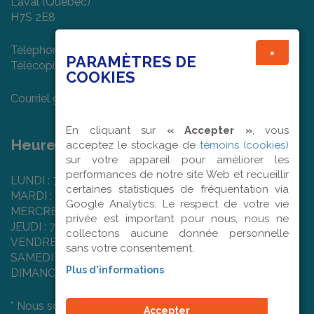
Laval (Québec)
H7S 2E8
Téléphone : (450) 682-7474
×
PARAMÈTRES DE
Télécopieur : (450) 978-1022
COOKIES
Courriel général :
info@textilart.ca
En cliquant sur
« Accepter »
, vous
Heures d'ouverture :
acceptez le stockage de
témoins (cookies)
sur votre appareil pour améliorer les
performances de notre site Web et recueillir
LUNDI : 7 h 50 à 16 h 00
certaines statistiques de fréquentation via
MARDI : 7 h 50 à 16 h 00
Google Analytics. Le respect de votre vie
MERCREDI : 7 h 50 à 16 h 00
privée est important pour nous, nous ne
JEUDI : 7 h 50 à 16 h 00
collectons aucune donnée personnelle
VENDREDI : 7 h 50 à 12 h 00
sans votre consentement.
SAMEDI : Fermé
Plus d'informations
DIMANCHE : Fermé
* Nous sommes fermés les jours fériés.
Accepter